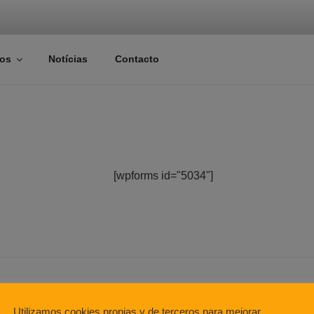
DISVAL
panadería
os
Notícias
Contacto
[wpforms id="5034"]
ciona gracias a WordPress
Utilizamos cookies propias y de terceros para mejorar