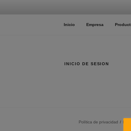
TALLERES 
Fabricante de maquinaria para 
Inicio
Empresa
Product
INICIO DE SESION
Política de privacidad
Fun