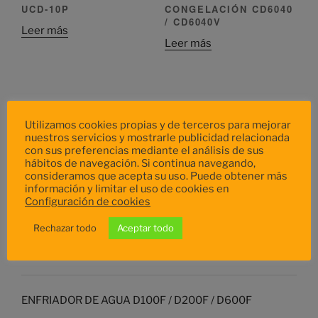
UCD-10P
CONGELACIÓN CD6040
/ CD6040V
Leer más
Leer más
ARMARIOS DE
Utilizamos cookies propias y de terceros para mejorar
FERMENTACIÓN
nuestros servicios y mostrarle publicidad relacionada
CONTROLADA FCD6040
con sus preferencias mediante el análisis de sus
/ FCD6040V
hábitos de navegación. Si continua navegando,
consideramos que acepta su uso. Puede obtener más
Leer más
información y limitar el uso de cookies en
Configuración de cookies
Rechazar todo
Aceptar todo
PRODUCTOS MEJOR VALORADOS
ENFRIADOR DE AGUA D100F / D200F / D600F