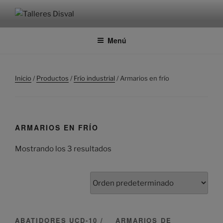
Saltar
al
TALLERES DISVAL
Fabricante de maquinaria para panadería
contenido
Menú
Inicio
/
Productos
/
Frío industrial
/ Armarios en frío
ARMARIOS EN FRÍO
Mostrando los 3 resultados
ABATIDORES UCD-10 /
ARMARIOS DE