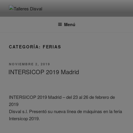
Saltar
al
TALLERES DISVAL
Fabricante de maquinaria para panadería
contenido
Menú
CATEGORÍA:
FERIAS
PUBLICADO
NOVIEMBRE 2, 2019
EL
INTERSICOP 2019 Madrid
INTERSICOP 2019 Madrid – del 23 al 26 de febrero de
2019
Disval s.l. Presentó su nueva línea de máquinas en la feria
Intersicop 2019.