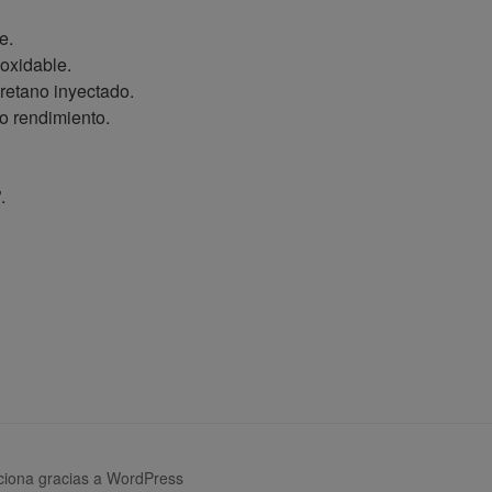
e.
noxidable.
retano inyectado.
to rendimiento.
.
ciona gracias a WordPress