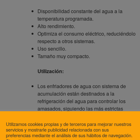
Disponibilidad constante del agua a la
temperatura programada.
Alto rendimiento.
Optimiza el consumo eléctrico, reduciéndolo
respecto a otros sistemas.
Uso sencillo.
Tamaño muy compacto.
Utilización:
Los enfriadores de agua con sistema de
acumulación están destinados a la
refrigeración del agua para controlar los
amasados, siguiendo las más estrictas
normas de higiene.
Utilizamos cookies propias y de terceros para mejorar nuestros
servicios y mostrarle publicidad relacionada con sus
Categoría:
Enfriadores
preferencias mediante el análisis de sus hábitos de navegación.