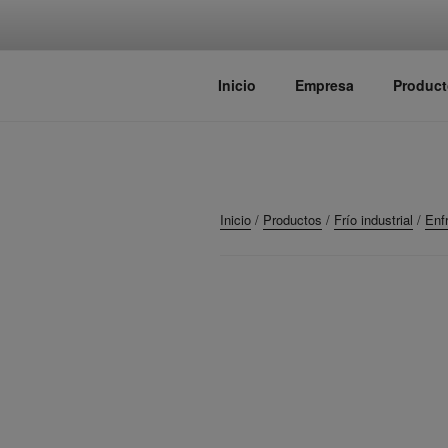
Saltar
al
contenido
TALLERES 
Fabricante de maquinaria para 
Inicio
Empresa
Product
Inicio
/
Productos
/
Frío industrial
/
Enf