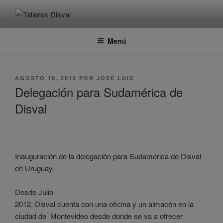
Saltar
al
TALLERES DISVAL
Fabricante de maquinaria para panadería
contenido
Menú
PUBLICADO
AGOSTO 18, 2012
POR
JOSE LUIS
EL
Delegación para Sudamérica de
Disval
Inauguración de la delegación para Sudamérica de Disval
en Uruguay.
Desde Julio
2012, Disval cuenta con una oficina y un almacén en la
ciudad de Montevideo desde donde se va a ofrecer