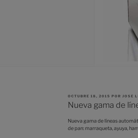
PUBLICADO
OCTUBRE 18, 2015
POR
JOSE L
EL
Nueva gama de lín
Nueva gama de líneas automáti
de pan: marraqueta, ayuya, ha