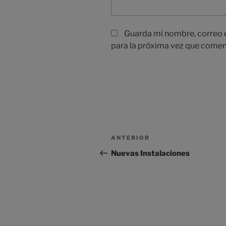
Guarda mi nombre, correo 
para la próxima vez que comen
Navegación
Entrada
ANTERIOR
de
anterior:
Nuevas Instalaciones
entradas