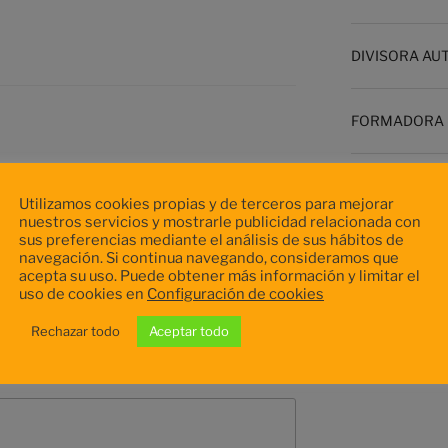
DIVISORA AU
FORMADORA 
Batidora BPD
Utilizamos cookies propias y de terceros para mejorar
nuestros servicios y mostrarle publicidad relacionada con
sus preferencias mediante el análisis de sus hábitos de
navegación. Si continua navegando, consideramos que
acepta su uso. Puede obtener más información y limitar el
uso de cookies en
Configuración de cookies
nico no será publicada.
Los campos
con
*
Rechazar todo
Aceptar todo