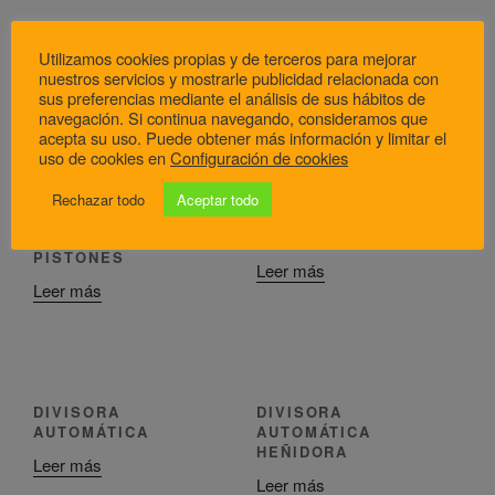
Utilizamos cookies propias y de terceros para mejorar
nuestros servicios y mostrarle publicidad relacionada con
sus preferencias mediante el análisis de sus hábitos de
Productos relacionados
navegación. Si continua navegando, consideramos que
acepta su uso. Puede obtener más información y limitar el
uso de cookies en
Configuración de cookies
DIVISORA INDUSTRIAL
DIVISORA INDUSTRIAL
Rechazar todo
Aceptar todo
AUTOMATICA
AUTOMATICA
HEÑIDORA 4
HEÑIDORA
PISTONES
Leer más
Leer más
DIVISORA
DIVISORA
AUTOMÁTICA
AUTOMÁTICA
HEÑIDORA
Leer más
Leer más