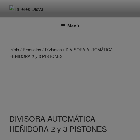
Saltar
al
TALLERES DISVAL
Fabricante de maquinaria para panadería
contenido
Menú
Inicio
/
Productos
/
Divisoras
/ DIVISORA AUTOMÁTICA
HEÑIDORA 2 y 3 PISTONES
DIVISORA AUTOMÁTICA
HEÑIDORA 2 y 3 PISTONES